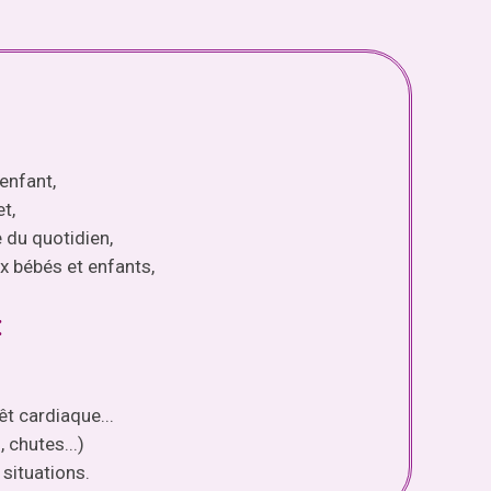
enfant,
et,
 du quotidien,
x bébés et enfants,
:
êt cardiaque...
, chutes...)
situations.