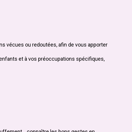
ons vécues ou redoutées, afin de vous apporter
s enfants et à vos préoccupations spécifiques,
étouffement… connaître les bons gestes en